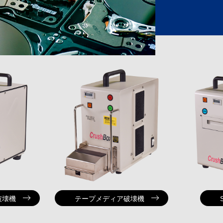
破壊機
テープメディア破壊機