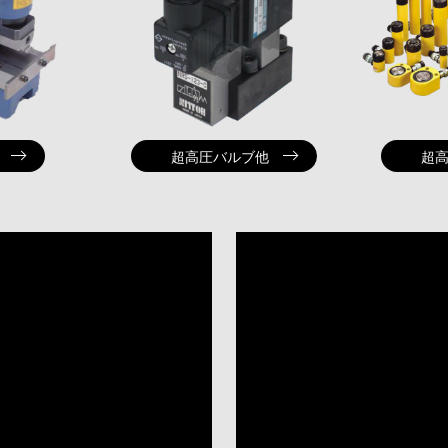
超高圧バルブ他
超