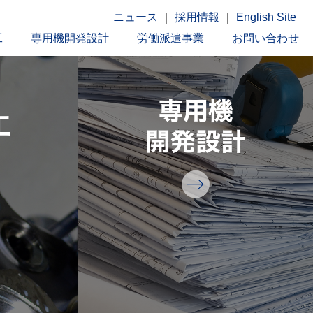
ニュース
｜
採用情報
｜
English Site
工
専用機開発設計
労働派遣事業
お問い合わせ
トップページ