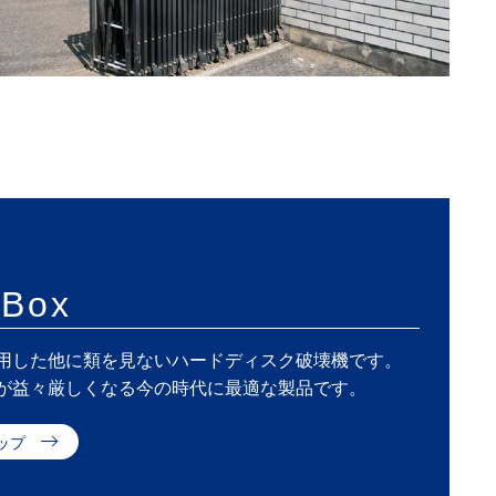
hBox
用した他に類を見ないハードディスク破壊機です。
が益々厳しくなる今の時代に最適な製品です。
ップ