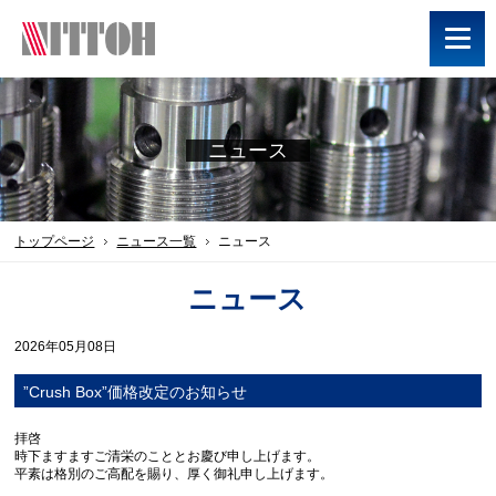
ニュース
トップページ
ニュース一覧
ニュース
ニュース
2026年05月08日
”Crush Box”価格改定のお知らせ
拝啓
時下ますますご清栄のこととお慶び申し上げます。
平素は格別のご高配を賜り、厚く御礼申し上げます。