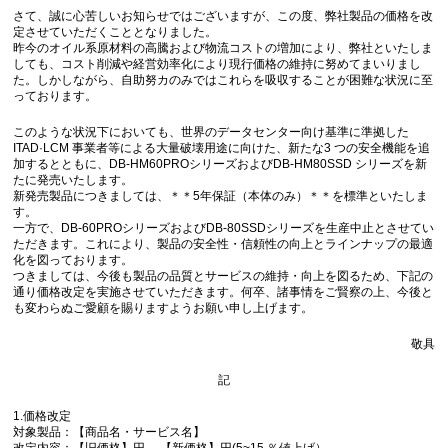
さて、誠に心苦しいお知らせではございますが、この度、弊社製品の価格を改
定させていただくこととなりました。
昨今のオイル系原材料の高騰および物流コストの増加により、弊社といたしま
しても、コスト削減や経営効率化により現行価格の維持に努めてまいりまし
た。しかしながら、自助努カのみではこれらを吸収することが困難な状況に至
っております。
このような状況下においても、世界のデータセンター向け基準に準拠した
ITAD·LCM 事業者等による大量破壊用途に向けた、新たな3 つの安全機能を追
加するとともに、DB-HM60PROシリーズおよびDB-HM80SSD シリーズを新
たに発売いたします。
新発売製品につきましては、＊＊5年保証（本体のみ）＊＊を標準といたしま
す。
一方で、DB-60PROシリーズおよびDB-80SSDシリーズを生産中止とさせてい
ただきます。これにより、製品の安全性・信頼性の向上とラインナップの最適
化を図っております。
つきましては、今後も製品の品質とサービスの維持・向上を図るため、下記の
通り価格改定を実施させていただきます。何卒、諸事情をご賢察の上、今後と
も変わらぬご愛顧を賜りますようお願い申し上げます。
敬具
記
1.価格改定
対象製品：【商品名・サービス名】