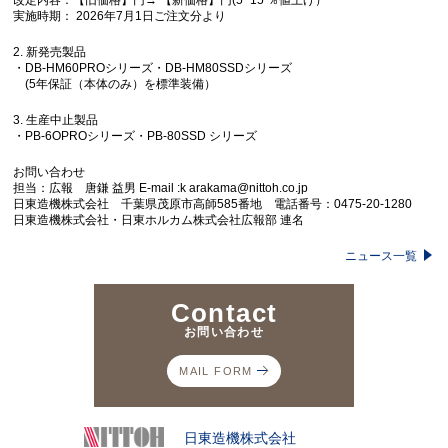
改定内容：【旧価格】円→ 【新価格】円(5~15 ％値上げ）
実施時期： 2026年7月1日ご注文分より
2. 新発売製品
・DB-HM60PROシリーズ・DB-HM80SSDシリーズ
(5年保証（本体のみ）を標準装備）
3. 生産中止製品
・
PB-6OPROシリーズ・PB-80SSD シリーズ
お問い合わせ
担当：広報 唐鎌 益男 E-mail :k arakama@nittoh.co.jp
日東造機株式会社 千葉県茂原市高師585番地 電話番号：0475-20-1280
日東造機株式会社・日東ホルカム株式会社広報部 連名
ニュース一覧
Contact
お問い合わせ
MAIL FORM
日東造機株式会社