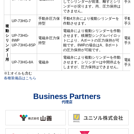
してシリンダーが前進、離すとシリ
手元
ンダーが戻ります。尚、圧力保持は
できません。
手動弁圧力保
手動4方弁により複動シリンダーを
手動
UP-73HG-7
持型
作動させます。
手元
複
動
電磁弁により複動シリンダーを作動
シ
UP-73HG-
させます。積層型シングルパイロッ
電磁弁圧力保
電磁
リ
8WP
トにより、Aポートの圧力保持が可
持型
手元
ン
UP-73HG-8SP
能です。8WPの場合はA、Bポート
ダ
の圧力保持が可能です。
|
電磁弁により複動シリンダーを作動
用
電磁
UP-73HG-8A
電磁弁
させます。シリンダーは中間停止を
手元
しますが、圧力保持はできません。
※1:オイルも含む
各種装備品はこちら
Business Partners
代理店