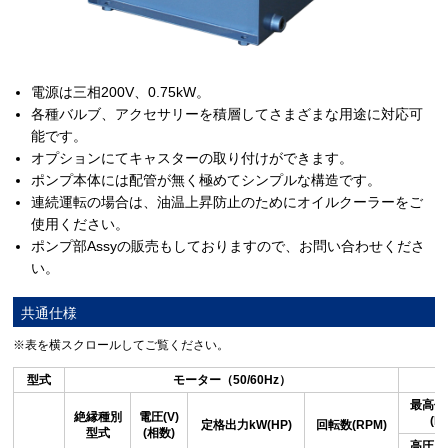
電源は三相200V、0.75kW。
各種バルブ、アクセサリーを積層してさまざまな用途に対応可
能です。
オプションにてキャスターの取り付けができます。
ポンプ本体には配管が無く極めてシンプルな構造です。
連続運転の場合は、油温上昇防止のためにオイルクーラーをご
使用ください。
ポンプ部Assyの販売もしておりますので、お問い合わせくださ
い。
共通仕様
※表を横スクロールしてご覧ください。
型式
モーター（50/60Hz）
最高使
絶縁種別
電圧(V)
(M
定格出力kW(HP)
回転数(RPM)
型式
(相数)
高圧