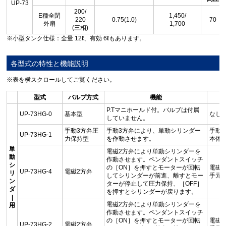
UP-73
200/
E種全閉
1,450/
220
0.75(1.0)
70
外扇
1,700
(三相)
※小型タンク仕様：全量 12ℓ、有効 6ℓもあります。
各型式の特性と機能説明
※表を横スクロールしてご覧ください。
型式
バルブ方式
機能
P.Tマニホールド付。バルブは付属
UP-73HG-0
基本型
なし
していません。
手動3方弁圧
手動3方弁により、単動シリンダー
手動
UP-73HG-1
力保持型
を作動させます。
本体
単
電磁2方弁により単動シリンダーを
動
作動させます。ペンダントスイッチ
シ
の［ON］を押すとモーターが回転
電磁
UP-73HG-4
電磁2方弁
リ
してシリンダーが前進、離すとモー
手元
ン
ターが停止して圧力保持、［OFF］
ダ
を押すとシリンダーが戻ります。
|
電磁2方弁により単動シリンダーを
用
作動させます。ペンダントスイッチ
の［ON］を押すとモーターが回転
電磁
UP-73HG-2
電磁2方弁