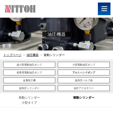
油圧機器
トップページ
油圧機器
複動シリンダー
超小型電動油圧ポンプ
小型電動油圧ポンプ
産業用電動油圧ポンプ
アルミハンドポンプ
金属加工機
超高圧バルブ他
超高圧シリンダー
油圧アクセサリー
単動シリンダー
複動シリンダー
小型タイプ