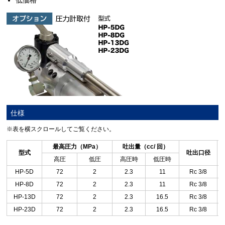
低価格
仕様
※表を横スクロールしてご覧ください。
最高圧力（MPa）
吐出量（cc/ 回）
型式
吐出口径
高圧
低圧
高圧時
低圧時
HP-5D
72
2
2.3
11
Rc 3/8
HP-8D
72
2
2.3
11
Rc 3/8
HP-13D
72
2
2.3
16.5
Rc 3/8
HP-23D
72
2
2.3
16.5
Rc 3/8