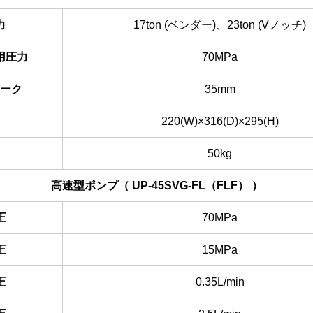
力
17ton (ベンダー)、23ton (Vノッチ)
用圧力
70MPa
ーク
35mm
220(W)×316(D)×295(H)
50kg
高速型ポンプ（ UP-45SVG-FL（FLF） ）
圧
70MPa
圧
15MPa
圧
0.35L/min