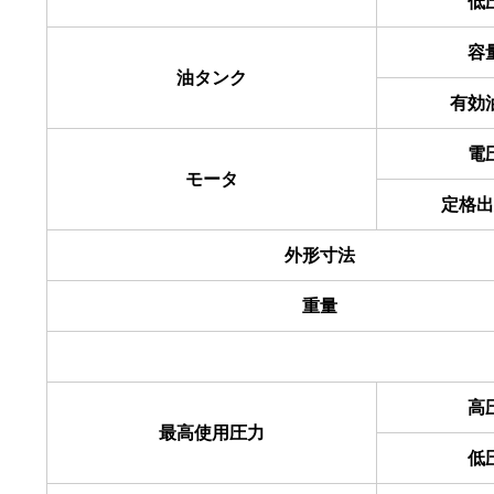
低
容
油タンク
有効
電
モータ
定格出
外形寸法
重量
高
最高使用圧力
低