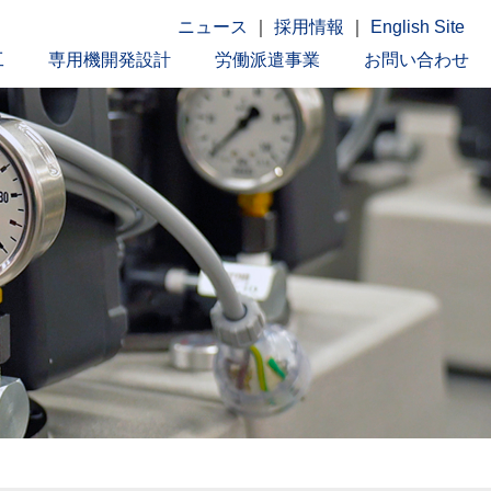
ニュース
｜
採用情報
｜
English Site
工
専用機開発設計
労働派遣事業
お問い合わせ
トップページ