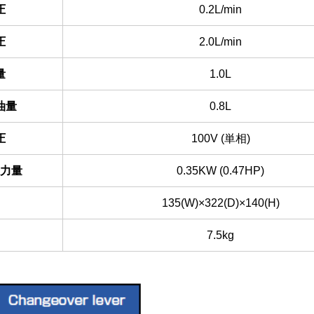
圧
0.2L/min
圧
2.0L/min
量
1.0L
油量
0.8L
圧
100V (単相)
力量
0.35KW (0.47HP)
135(W)×322(D)×140(H)
7.5kg