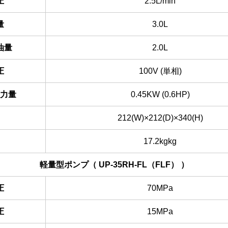
圧
2.5L/min
量
3.0L
油量
2.0L
圧
100V (単相)
力量
0.45KW (0.6HP)
212(W)×212(D)×340(H)
17.2kgkg
軽量型ポンプ（ UP-35RH-FL（FLF） ）
圧
70MPa
圧
15MPa