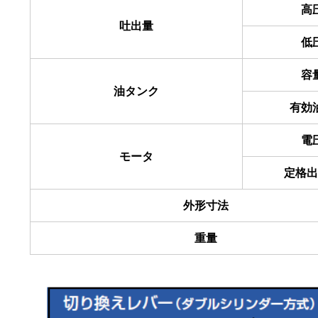
高
吐出量
低
容
油タンク
有効
電
モータ
定格出
外形寸法
重量