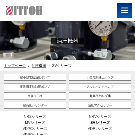
油圧機器
トップページ
油圧機器
SVシリーズ
超小型電動油圧ポンプ
小型電動油圧ポンプ
産業用電動油圧ポンプ
アルミハンドポンプ
金属加工機
超高圧バルブ他
超高圧シリンダー
油圧アクセサリー
NRSシリーズ
NRVシリーズ
MVシリーズ
SVシリーズ
VDPCシリーズ
VDRLシリーズ
VDSQシリーズ