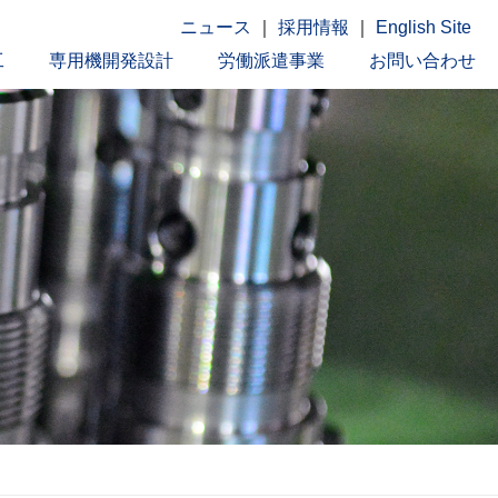
ニュース
｜
採用情報
｜
English Site
工
専用機開発設計
労働派遣事業
お問い合わせ
トップページ