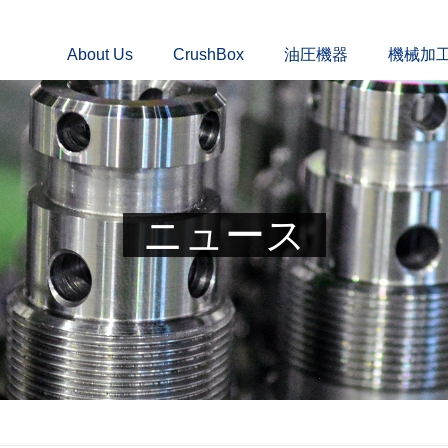
About Us
CrushBox
油圧機器
機械加
ニュース