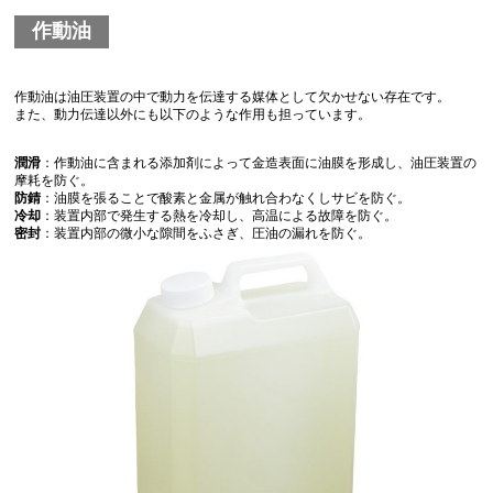
作動油
作動油は油圧装置の中で動力を伝達する媒体として欠かせない存在です。
また、動力伝達以外にも以下のような作用も担っています。
潤滑
：作動油に含まれる添加剤によって金造表面に油膜を形成し、油圧装置の
摩耗を防ぐ。
防錆
：油膜を張ることで酸素と金属が触れ合わなくしサビを防ぐ。
冷却
：装置内部で発生する熱を冷却し、高温による故障を防ぐ。
密封
：装置内部の微小な隙間をふさぎ、圧油の漏れを防ぐ。