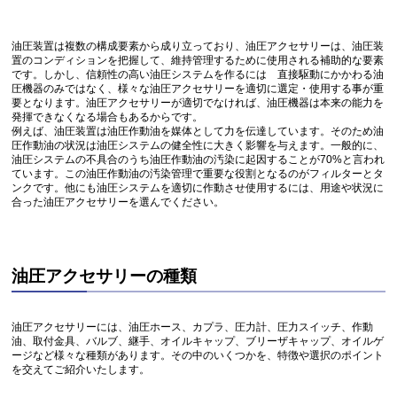
油圧装置は複数の構成要素から成り立っており、油圧アクセサリーは、油圧装
置のコンディションを把握して、維持管理するために使用される補助的な要素
です。しかし、信頼性の高い油圧システムを作るには 直接駆動にかかわる油
圧機器のみではなく、様々な油圧アクセサリーを適切に選定・使用する事が重
要となります。油圧アクセサリーが適切でなければ、油圧機器は本来の能力を
発揮できなくなる場合もあるからです。
例えば、油圧装置は油圧作動油を媒体として力を伝達しています。そのため油
圧作動油の状況は油圧システムの健全性に大きく影響を与えます。一般的に、
油圧システムの不具合のうち油圧作動油の汚染に起因することが70%と言われ
ています。この油圧作動油の汚染管理で重要な役割となるのがフィルターとタ
ンクです。他にも油圧システムを適切に作動させ使用するには、用途や状況に
合った油圧アクセサリーを選んでください。
油圧アクセサリーの種類
油圧アクセサリーには、油圧ホース、カプラ、圧力計、圧力スイッチ、作動
油、取付金具、バルブ、継手、オイルキャップ、ブリーザキャップ、オイルゲ
ージなど様々な種類があります。その中のいくつかを、特徴や選択のポイント
を交えてご紹介いたします。