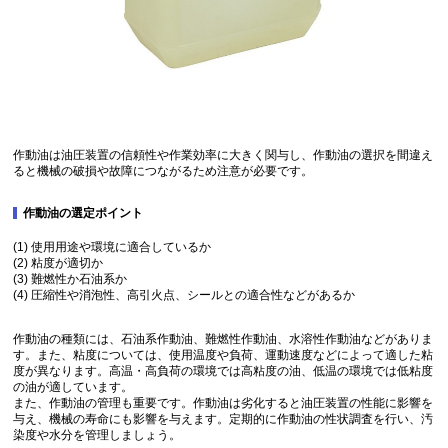
作動油は油圧装置の信頼性や作業効率に大きく関与し、作動油の選択を間違え
ると機械の破損や故障につながるため注意が必要です。
作動油の選定ポイント
(1) 使用用途や環境に適合しているか
(2) 粘度が適切か
(3) 難燃性か石油系か
(4) 圧縮性や消泡性、高引火点、シールとの適合性などがあるか
作動油の種類には、石油系作動油、難燃性作動油、水溶性作動油などがありま
す。また、粘度については、使用温度や負荷、運動速度などによって適した粘
度が異なります。高温・高負荷の環境では高粘度の油、低温の環境では低粘度
の油が適しています。
また、作動油の管理も重要です。作動油は劣化すると油圧装置の性能に影響を
与え、機械の寿命にも影響を与えます。定期的に作動油の性状調査を行い、汚
染度や水分を管理しましょう。