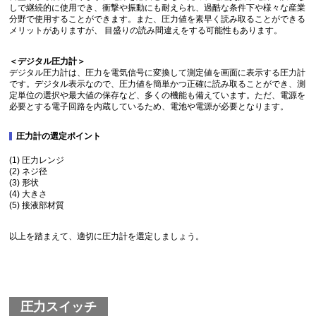
しで継続的に使用でき、衝撃や振動にも耐えられ、過酷な条件下や様々な産業
分野で使用することができます。また、圧力値を素早く読み取ることができる
メリットがありますが、 目盛りの読み間違えをする可能性もあります。
＜デジタル圧力計＞
デジタル圧力計は、圧力を電気信号に変換して測定値を画面に表示する圧力計
です。デジタル表示なので、圧力値を簡単かつ正確に読み取ることができ、測
定単位の選択や最大値の保存など、多くの機能も備えています。ただ、電源を
必要とする電子回路を内蔵しているため、電池や電源が必要となります。
圧力計の選定ポイント
(1) 圧力レンジ
(2) ネジ径
(3) 形状
(4) 大きさ
(5) 接液部材質
以上を踏まえて、適切に圧力計を選定しましょう。
圧力スイッチ