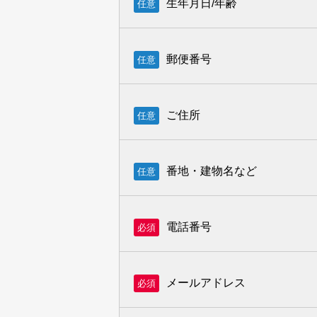
生年月日/年齢
任意
郵便番号
任意
ご住所
任意
番地・建物名など
任意
電話番号
必須
メールアドレス
必須