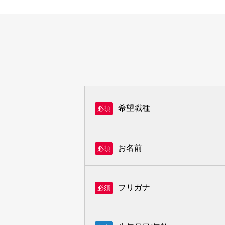
希望職種
必須
お名前
必須
フリガナ
必須